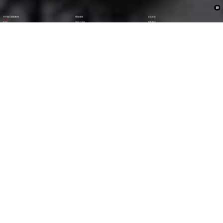
关于超凡国际数码
理论著作
企业文化
ESG
资讯与活动
联系我们
加入我们
1282
6000
+亿
+
全年营收 (2024)
员工数量
2600
30000
+
+
技术人员数量
渠道生态伙伴
300
123
+
第
位
技术生态伙伴
《财富》中国上市公司
500强(2023)
79
38
第
位
第
位
中国民营企业
《财富》最受赞赏
500强(2023)
中国公司
29
AA
第
位
级
福布斯中国
Wind ESG评级
数字经济100强